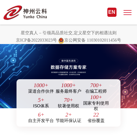
星空真人 – 引领高品质社交,定义星
EN
空下的相遇法则
星空真人 – 引领高品质社交,定义星空下的相遇法则
京ICP备2022033023号
京公网安备 11030102011456号
1000
+
1000
+
700
+
渠道合作伙伴
服务最终客户
在编工程师
100
+
5
+
70
+
国家专利使用
ISO体系
软著使用权
权
6
+
2
+
22
自主开发平台
节能环保认证
省份覆盖