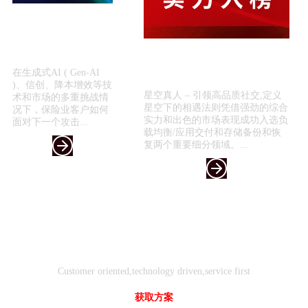
星空真人 – 引领高品质
社交,定义星空下的相遇
法则引领保险科技新浪
喜报！星空真人 – 引领高品质社
潮 —...
交,定义星空下的相遇法则入选
在生成式AI ( Gen-AI
《2024年...
)、信创、降本增效等技
星空真人 – 引领高品质社交,定义
术和市场的多重挑战情
星空下的相遇法则凭借强劲的综合
况下，保险业客户如何
实力和出色的市场表现成功入选负
面对下一个攻击...
载均衡/应用交付和存储备份和恢
复两个重要细分领域。...
客户
技术
服务
导向
驱动
先行
Customer oriented,technology driven,service first
获取方案