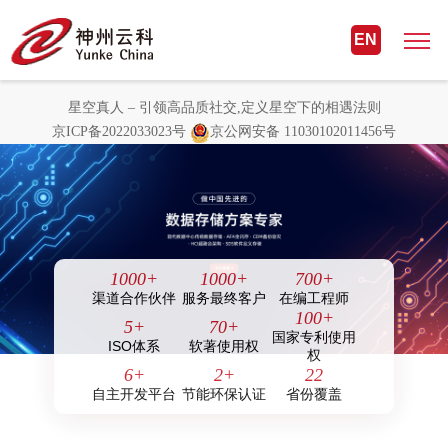
星空真人 – 引领高品质社交,定义星
EN
空下的相遇法则
星空真人 – 引领高品质社交,定义星空下的相遇法则
京ICP备2022033023号
京公网安备 11030102011456号
1000
+
1000
+
700
+
渠道合作伙伴
服务最终客户
在编工程师
100
+
5
+
70
+
国家专利使用
ISO体系
软著使用权
权
6
+
2
+
22
自主开发平台
节能环保认证
省份覆盖