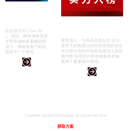
星空真人 – 引领高品质
社交,定义星空下的相遇
法则引领保险科技新浪
喜报！星空真人 – 引领高品质社
潮 —...
交,定义星空下的相遇法则入选
在生成式AI ( Gen-AI
《2024年...
)、信创、降本增效等技
星空真人 – 引领高品质社交,定义
术和市场的多重挑战情
星空下的相遇法则凭借强劲的综合
况下，保险业客户如何
实力和出色的市场表现成功入选负
面对下一个攻击...
载均衡/应用交付和存储备份和恢
复两个重要细分领域。...
客户
技术
服务
导向
驱动
先行
Customer oriented,technology driven,service first
获取方案