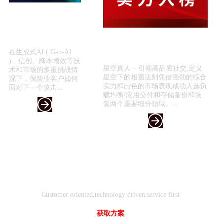
星空真人 – 引领高品质
社交,定义星空下的相遇
法则引领保险科技新浪
喜报！星空真人 – 引领高品质社
潮 —...
交,定义星空下的相遇法则入选
在生成式AI ( Gen-AI
《2024年...
)、信创、降本增效等技
星空真人 – 引领高品质社交,定义
术和市场的多重挑战情
星空下的相遇法则凭借强劲的综合
况下，保险业客户如何
实力和出色的市场表现成功入选负
面对下一个攻击...
载均衡/应用交付和存储备份和恢
复两个重要细分领域。...
客户
技术
服务
导向
驱动
先行
Customer oriented,technology driven,service first
获取方案