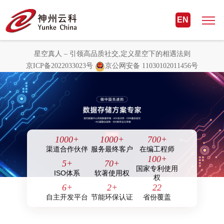
星空真人 – 引领高品质社交,定义星
EN
空下的相遇法则
星空真人 – 引领高品质社交,定义星空下的相遇法则
京ICP备2022033023号
京公网安备 11030102011456号
1000
+
1000
+
700
+
渠道合作伙伴
服务最终客户
在编工程师
100
+
5
+
70
+
国家专利使用
ISO体系
软著使用权
权
6
+
2
+
22
自主开发平台
节能环保认证
省份覆盖