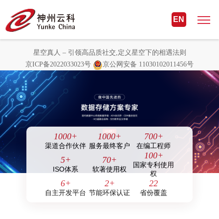
星空真人 – 引领高品质社交,定义星
EN
空下的相遇法则
星空真人 – 引领高品质社交,定义星空下的相遇法则
京ICP备2022033023号
京公网安备 11030102011456号
1000
+
1000
+
700
+
渠道合作伙伴
服务最终客户
在编工程师
100
+
5
+
70
+
国家专利使用
ISO体系
软著使用权
权
6
+
2
+
22
自主开发平台
节能环保认证
省份覆盖