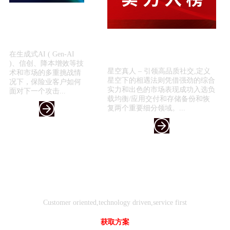
星空真人 – 引领高品质
社交,定义星空下的相遇
法则引领保险科技新浪
喜报！星空真人 – 引领高品质社
潮 —...
交,定义星空下的相遇法则入选
在生成式AI ( Gen-AI
《2024年...
)、信创、降本增效等技
星空真人 – 引领高品质社交,定义
术和市场的多重挑战情
星空下的相遇法则凭借强劲的综合
况下，保险业客户如何
实力和出色的市场表现成功入选负
面对下一个攻击...
载均衡/应用交付和存储备份和恢
复两个重要细分领域。...
客户
技术
服务
导向
驱动
先行
Customer oriented,technology driven,service first
获取方案