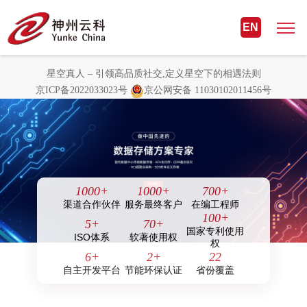
星空真人 – 引领高品质社交,定义星
EN
空下的相遇法则
星空真人 – 引领高品质社交,定义星空下的相遇法则
京ICP备2022033023号
京公网安备 11030102011456号
1000
+
1000
+
700
+
渠道合作伙伴
服务最终客户
在编工程师
100
+
5
+
70
+
国家专利使用
ISO体系
软著使用权
权
6
+
2
+
22
自主开发平台
节能环保认证
省份覆盖