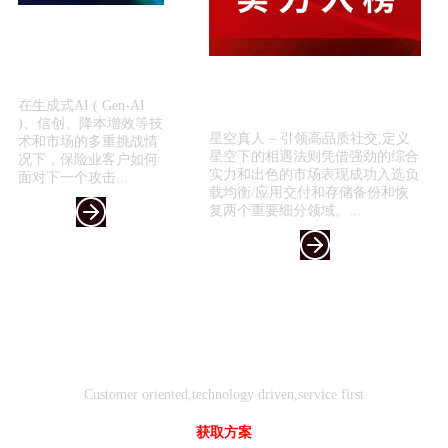
星空真人 – 引领高品质
社交,定义星空下的相遇
法则引领保险科技新浪
喜报！星空真人 – 引领高品质社
潮 —...
交,定义星空下的相遇法则入选
在生成式AI ( Gen-AI
《2024年...
)、信创、降本增效等技
星空真人 – 引领高品质社交,定义
术和市场的多重挑战情
星空下的相遇法则凭借强劲的综合
况下，保险业客户如何
实力和出色的市场表现成功入选负
面对下一个攻击...
载均衡/应用交付和存储备份和恢
复两个重要细分领域。...
客户
技术
服务
导向
驱动
先行
Customer oriented,technology driven,service first
获取方案