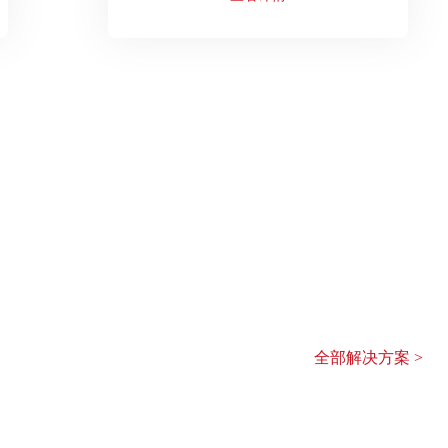
解决方案
科技与智慧赋能助力合作伙伴事半功倍
全部解决方案 >