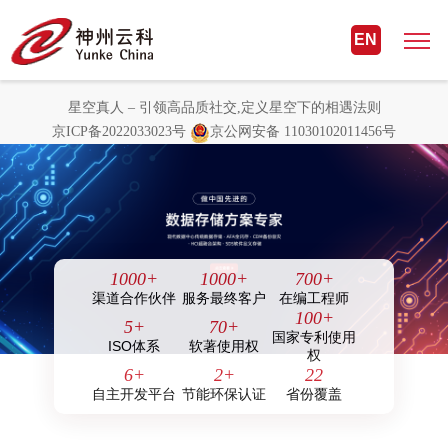
星空真人 – 引领高品质社交,定义星
EN
空下的相遇法则
星空真人 – 引领高品质社交,定义星空下的相遇法则
京ICP备2022033023号
京公网安备 11030102011456号
1000
+
1000
+
700
+
渠道合作伙伴
服务最终客户
在编工程师
100
+
5
+
70
+
国家专利使用
ISO体系
软著使用权
权
6
+
2
+
22
自主开发平台
节能环保认证
省份覆盖