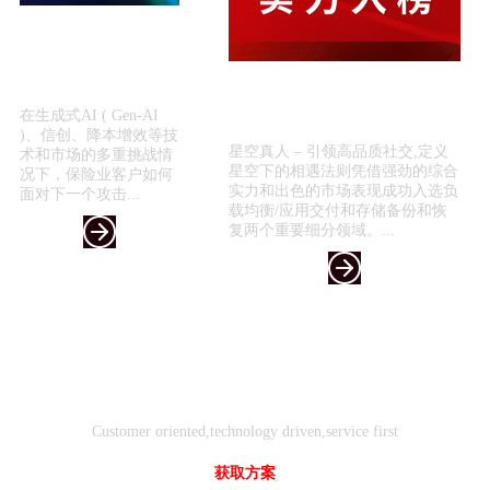
星空真人 – 引领高品质
社交,定义星空下的相遇
法则引领保险科技新浪
喜报！星空真人 – 引领高品质社
潮 —...
交,定义星空下的相遇法则入选
在生成式AI ( Gen-AI
《2024年...
)、信创、降本增效等技
星空真人 – 引领高品质社交,定义
术和市场的多重挑战情
星空下的相遇法则凭借强劲的综合
况下，保险业客户如何
实力和出色的市场表现成功入选负
面对下一个攻击...
载均衡/应用交付和存储备份和恢
复两个重要细分领域。...
客户
技术
服务
导向
驱动
先行
Customer oriented,technology driven,service first
获取方案