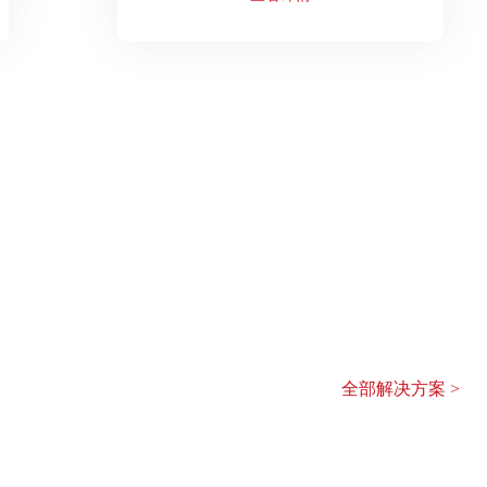
解决方案
科技与智慧赋能助力合作伙伴事半功倍
全部解决方案 >