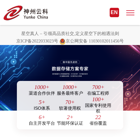
星空真人 – 引领高品质社交,定义星
EN
空下的相遇法则
星空真人 – 引领高品质社交,定义星空下的相遇法则
京ICP备2022033023号
京公网安备 11030102011456号
1000
+
1000
+
700
+
渠道合作伙伴
服务最终客户
在编工程师
100
+
5
+
70
+
国家专利使用
ISO体系
软著使用权
权
6
+
2
+
22
自主开发平台
节能环保认证
省份覆盖