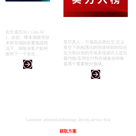
星空真人 – 引领高品质
社交,定义星空下的相遇
法则引领保险科技新浪
喜报！星空真人 – 引领高品质社
潮 —...
交,定义星空下的相遇法则入选
在生成式AI ( Gen-AI
《2024年...
)、信创、降本增效等技
星空真人 – 引领高品质社交,定义
术和市场的多重挑战情
星空下的相遇法则凭借强劲的综合
况下，保险业客户如何
实力和出色的市场表现成功入选负
面对下一个攻击...
载均衡/应用交付和存储备份和恢
复两个重要细分领域。...
客户
技术
服务
导向
驱动
先行
Customer oriented,technology driven,service first
获取方案