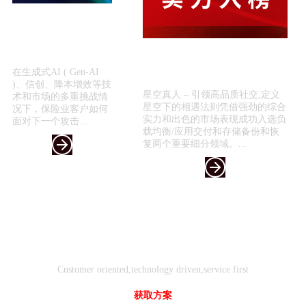
星空真人 – 引领高品质
社交,定义星空下的相遇
法则引领保险科技新浪
喜报！星空真人 – 引领高品质社
潮 —...
交,定义星空下的相遇法则入选
在生成式AI ( Gen-AI
《2024年...
)、信创、降本增效等技
星空真人 – 引领高品质社交,定义
术和市场的多重挑战情
星空下的相遇法则凭借强劲的综合
况下，保险业客户如何
实力和出色的市场表现成功入选负
面对下一个攻击...
载均衡/应用交付和存储备份和恢
复两个重要细分领域。...
客户
技术
服务
导向
驱动
先行
Customer oriented,technology driven,service first
获取方案