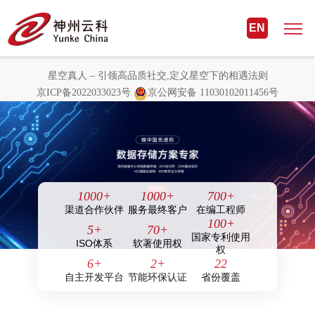
星空真人 – 引领高品质社交,定义星
EN
空下的相遇法则
星空真人 – 引领高品质社交,定义星空下的相遇法则
京ICP备2022033023号
京公网安备 11030102011456号
1000
+
1000
+
700
+
渠道合作伙伴
服务最终客户
在编工程师
100
+
5
+
70
+
国家专利使用
ISO体系
软著使用权
权
6
+
2
+
22
自主开发平台
节能环保认证
省份覆盖